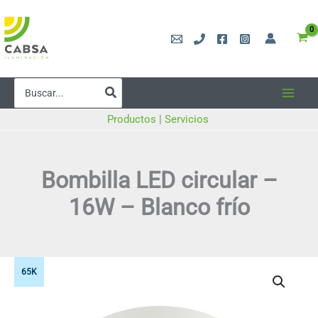
Ir
al
contenido
Buscar
por:
Productos
|
Servicios
Bombilla LED circular –
16W – Blanco frío
65K