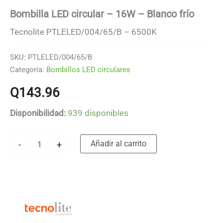
Bombilla LED circular – 16W – Blanco frío
Tecnolite PTLELED/004/65/B – 6500K
SKU:
PTLELED/004/65/B
Categoría:
Bombillos LED circulares
Q
143.96
Disponibilidad:
939 disponibles
Bombilla
Alternative:
Añadir al carrito
-
+
LED
circular
-
16W
-
Blanco
frío
cantidad