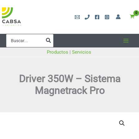
Ir
al
contenido
Buscar
por:
Productos
|
Servicios
Driver 350W – Sistema
Magnetrack Pro